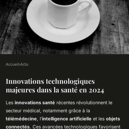
Accueil
›
Actu
ACTU
Innovations technologiques
Quelles innovations
majeures dans la santé en 2024
transforment le secteur de la
santé aujourd'hui ?
Les
innovations santé
récentes révolutionnent le
secteur médical, notamment grâce à la
Léonie
•
30 avril 2025
•
6 min de lecture
télémédecine
, l’
intelligence artificielle
et les
objets
connectés
. Ces avancées technologiques favorisent