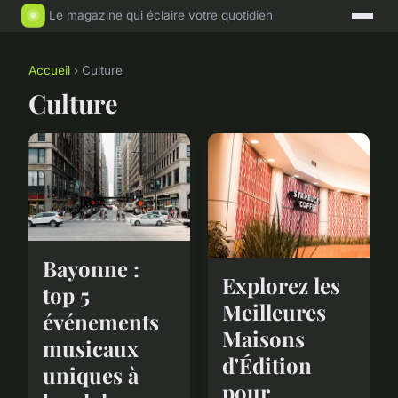
Le magazine qui éclaire votre quotidien
Accueil
› Culture
Culture
Bayonne :
Explorez les
top 5
Meilleures
événements
Maisons
musicaux
d'Édition
uniques à
pour