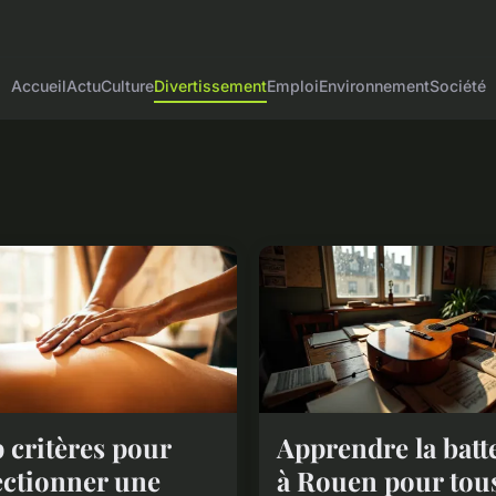
Accueil
Actu
Culture
Divertissement
Emploi
Environnement
Société
 critères pour
Apprendre la batt
ectionner une
à Rouen pour tou