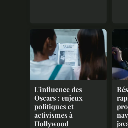
L'influence des
Ré
Oscars : enjeux
rap
politiques et
pro
activismes à
nav
Hollywood
jav