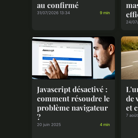
au confirmé
mas
eff
31/07/2026 13:34
9 min
24/07
Javascript désactivé :
L'u
comment résoudre le
de 
problème navigateur
et 
?
7 aoû
20 juin 2025
4 min