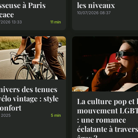
seuse à Paris
les niveaux
icace
10/07/2026 08:37
/2026 13:33
11 min
nivers des tenues
vélo vintage : style
La culture pop et 
confort
mouvement LGB
t 2025
5 min
: une romance
éclatante à travers
âges ?