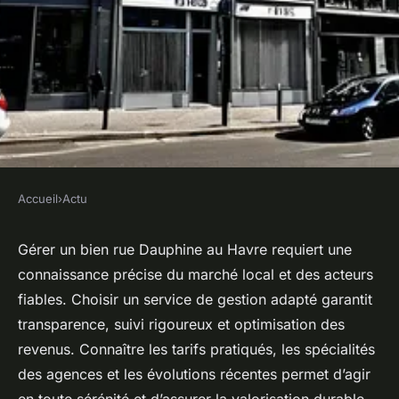
Accueil
›
Actu
ACTU
Faire gérer un bien rue
Gérer un bien rue Dauphine au Havre requiert une
connaissance précise du marché local et des acteurs
dauphine au havre avec
fiables. Choisir un service de gestion adapté garantit
confiance
transparence, suivi rigoureux et optimisation des
revenus. Connaître les tarifs pratiqués, les spécialités
Léonie
•
16 juin 2025
•
4 min de lecture
des agences et les évolutions récentes permet d’agir