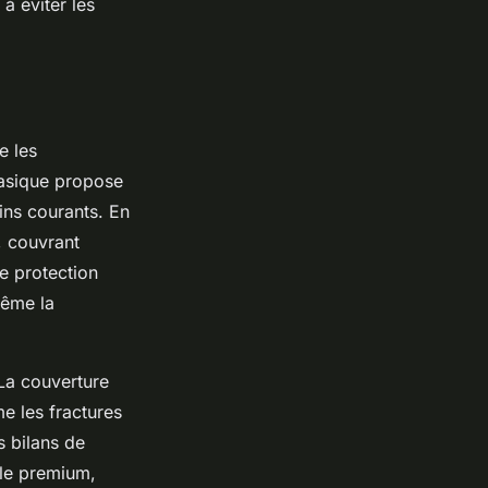
à éviter les
e les
basique propose
ins courants. En
, couvrant
ne protection
même la
 La couverture
e les fractures
s bilans de
ule premium,