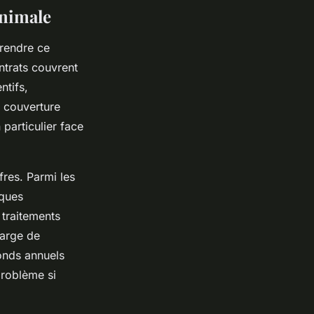
animale
prendre ce
ntrats couvrent
ntifs,
e couverture
 particulier face
fres. Parmi les
iques
 traitements
harge de
fonds annuels
roblème si