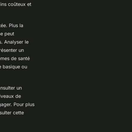
ins coûteux et
ée. Plus la
se peut
s. Analyser le
résenter un
lèmes de santé
e basique ou
onsulter un
niveaux de
gager. Pour plus
ulter cette