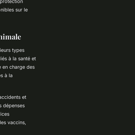
 protection
nibles sur le
animale
ieurs types
iés à la santé et
se en charge des
s à la
accidents et
les dépenses
vices
es vaccins,