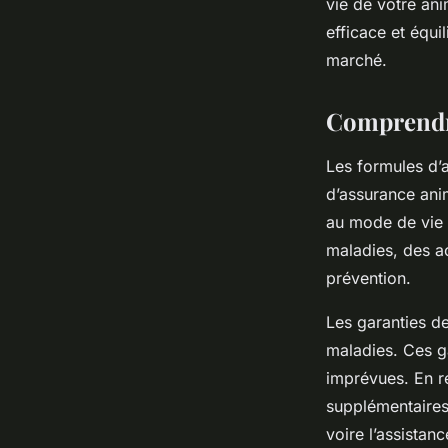
vie de votre ani
efficace et équi
Léonie
•
17 février 2026
•
8 min de lecture
marché.
Comprendre
Les formules d’
d’assurance anim
au mode de vie d
maladies, des ac
prévention.
Les garanties de
maladies. Ces ga
imprévues. En re
supplémentaires
voire l’assistan