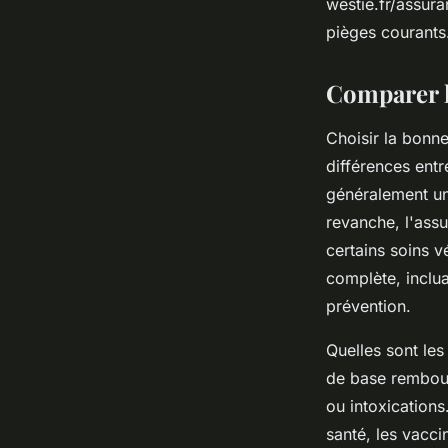
westie.fr/assura
pièges courants
Comparer le
Choisir la bonn
différences ent
généralement un
revanche, l'assu
certains soins v
complète, inclua
prévention.
Quelles sont les
de base rembour
ou intoxications
santé, les vacc