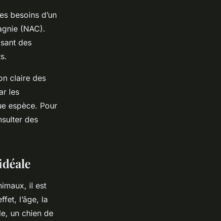
les besoins d’un
agnie (NAC).
osant des
s.
on claire des
ar les
que espèce. Pour
nsulter des
idéale
imaux, il est
fet, l’âge, la
le, un chien de