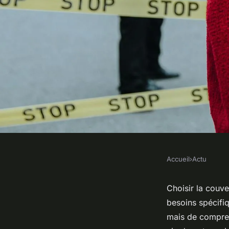
Accueil
›
Actu
ACTU
Choisir la couvertur
Choisir la couv
besoins spécifiq
l'assurance animale
mais de comprend