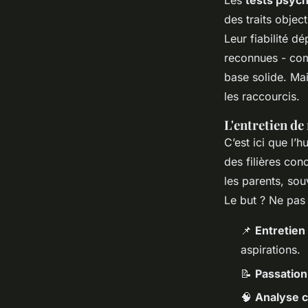
Les
tests psyc
des traits objec
Leur fiabilité d
reconnues - com
base solide. Mai
les raccourcis.
L'entretien de
C’est ici que l’
des filières con
les parents, sou
Le but ? Ne pas 
📌
Entretien 
aspirations.
📝
Passation
🧠
Analyse c