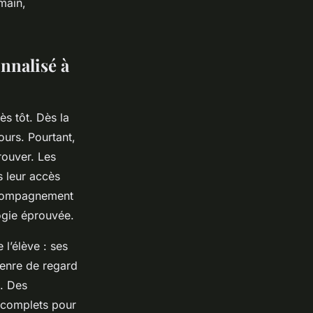
main,
nnalisé à
ès tôt. Dès la
ours. Pourtant,
rouver. Les
s leur accès
accompagnement
logie éprouvée.
 l’élève : ses
genre de regard
é. Des
s complets pour