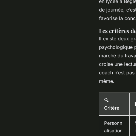
en lycée à Bègl
de journée, c’est
favorise la conc
Les critères d
Il existe deux 
psychologique p
marché du trava
croise une lectu
coach n’est pas 
même.
🔍
Critère
Personn
alisation