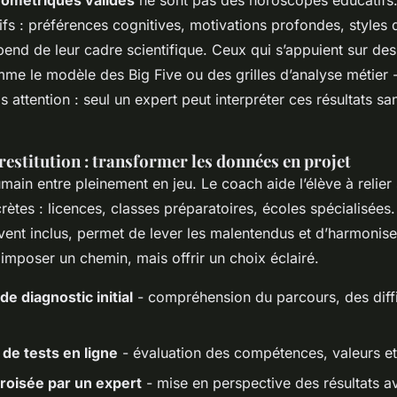
hométriques validés
ne sont pas des horoscopes éducatifs.
tifs : préférences cognitives, motivations profondes, styles 
épend de leur cadre scientifique. Ceux qui s’appuient sur de
me le modèle des Big Five ou des grilles d’analyse métier -
s attention : seul un expert peut interpréter ces résultats s
 restitution : transformer les données en projet
humain entre pleinement en jeu. Le coach aide l’élève à relier 
crètes : licences, classes préparatoires, écoles spécialisée
vent inclus, permet de lever les malentendus et d’harmoniser
imposer un chemin, mais offrir un choix éclairé.
de diagnostic initial
- compréhension du parcours, des diffi
 de tests en ligne
- évaluation des compétences, valeurs et
roisée par un expert
- mise en perspective des résultats a