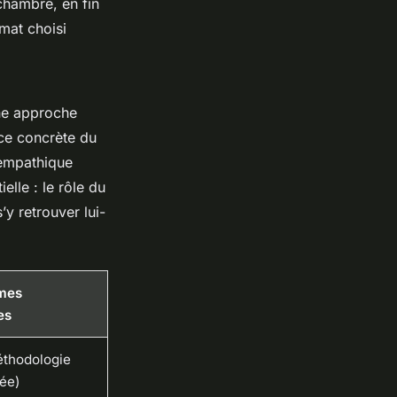
chambre, en fin
rmat choisi
une approche
ce concrète du
 empathique
elle : le rôle du
’y retrouver lui-
rmes
es
éthodologie
ée)