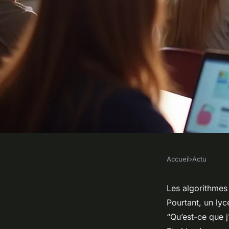
Accueil
›
Actu
ACTU
Coaching orientation
Les algorithmes
Pourtant, un lyc
Bordeaux : choisir 
“Qu’est-ce que j