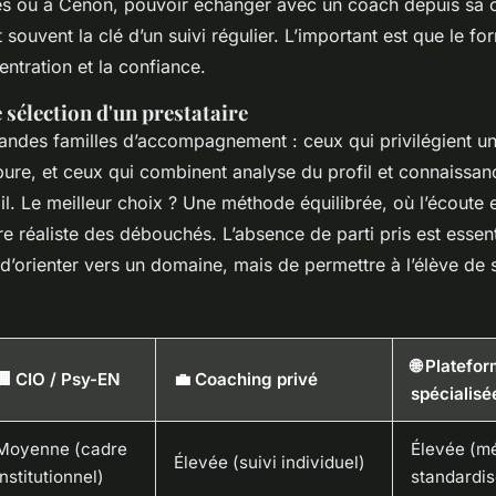
es ou à Cenon, pouvoir échanger avec un coach depuis sa 
 souvent la clé d’un suivi régulier. L’important est que le fo
entration et la confiance.
e sélection d'un prestataire
grandes familles d’accompagnement : ceux qui privilégient 
ure, et ceux qui combinent analyse du profil et connaissan
il. Le meilleur choix ? Une méthode équilibrée, où l’écoute
re réaliste des débouchés. L’absence de parti pris est essenti
d’orienter vers un domaine, mais de permettre à l’élève de s
🌐 Platefo
🏢 CIO / Psy-EN
💼 Coaching privé
spécialisé
Moyenne (cadre
Élevée (m
Élevée (suivi individuel)
institutionnel)
standardis