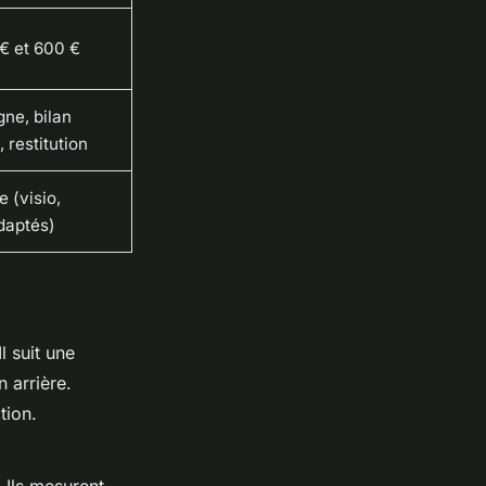
€ et 600 €
gne, bilan
 restitution
 (visio,
daptés)
 suit une
n arrière.
tion.