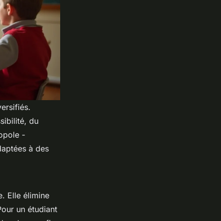
rsifiés.
ibilité, du
opole -
daptées à des
 Elle élimine
Pour un étudiant