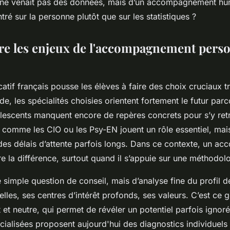
e ne venait pas des données, mais d’un accompagnement hu
ré sur la personne plutôt que sur les statistiques ?
 les enjeux de l'accompagnement perso
tif français pousse les élèves à faire des choix cruciaux tr
e, les spécialités choisies orientent fortement le futur parc
escents manquent encore de repères concrets pour s’y ret
s comme les CIO ou les Psy-EN jouent un rôle essentiel, mai
r des délais d’attente parfois longs. Dans ce contexte, un 
re la différence, surtout quand il s’appuie sur une méthodo
 simple question de conseil, mais d’analyse fine du profil de
les, ses centres d’intérêt profonds, ses valeurs. C’est ce 
t et neutre, qui permet de révéler un potentiel parfois ignor
cialisées proposent aujourd'hui des diagnostics individuel