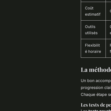
Coût
estimatif
Outils
utilisés
Flexibilit
é horaire
La méthodo
Un bon accompag
progression clai
Chaque étape ser
Les tests de 