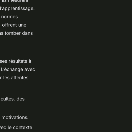
 Ils mesurent
d’apprentissage.
s normes
 offrent une
ans tomber dans
ses résultats à
s. L’échange avec
 les attentes.
cultés, des
 motivations.
vec le contexte