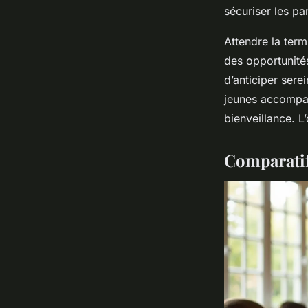
sécuriser les p
Attendre la term
des opportunité
d’anticiper sere
jeunes accompag
bienveillance. L
Comparatif