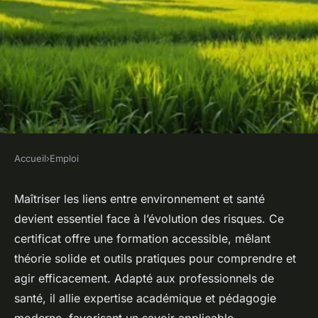
Accueil
›
Emploi
EMPLOI
Certificat en santé
Maîtriser les liens entre environnement et santé
devient essentiel face à l’évolution des risques. Ce
environnementale : maîtrisez
certificat offre une formation accessible, mêlant
les enjeux clés
théorie solide et outils pratiques pour comprendre et
agir efficacement. Adapté aux professionnels de
Léonie
•
5 septembre 2025
•
4 min de lecture
santé, il allie expertise académique et pédagogie