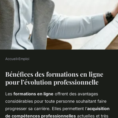
Accueil
›
Emploi
EMPLOI
Bénéfices des formations en ligne
Accélérez Votre Carrière avec
pour l’évolution professionnelle
des Formations en Ligne
Innovantes
Les
formations en ligne
offrent des avantages
considérables pour toute personne souhaitant faire
Léonie
•
30 avril 2025
•
5 min de lecture
progresser sa carrière. Elles permettent l’
acquisition
de compétences professionnelles
actuelles et très