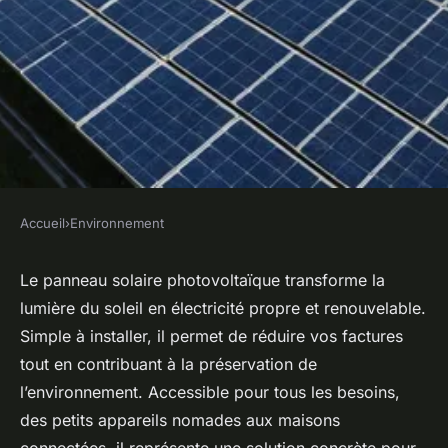
Accueil
›
Environnement
ENVIRONNEMENT
Panneau solaire
Le panneau solaire photovoltaïque transforme la
lumière du soleil en électricité propre et renouvelable.
photovoltaïque : votre allié
Simple à installer, il permet de réduire vos factures
pour l'écologie
tout en contribuant à la préservation de
l’environnement. Accessible pour tous les besoins,
Léonie
•
13 septembre 2025
•
5 min de lecture
des petits appareils nomades aux maisons