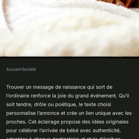
Accueil
›
Société
SOCIÉTÉ
Des messages de naissance
Trouver un message de naissance qui sort de
l’ordinaire renforce la joie du grand événement. Qu’il
originaux pour fêter l'arrivée
soit tendre, drôle ou poétique, le texte choisi
de bébé
personnalise l’annonce et crée un lien unique avec les
proches. Cet éclairage propose des idées originales
Léonie
•
15 juin 2025
•
4 min de lecture
pour célébrer l’arrivée de bébé avec authenticité,